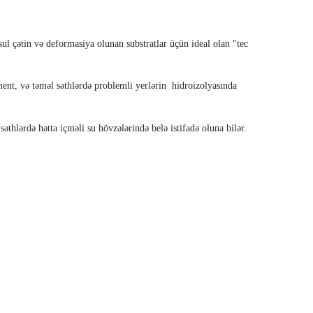
ul çətin və deformasiya olunan substratlar üçün ideal olan "tec
nt, və təməl səthlərdə problemli yerlərin hidroizolyasında
thlərdə hətta içməli su hövzələrində belə istifadə oluna bilər.