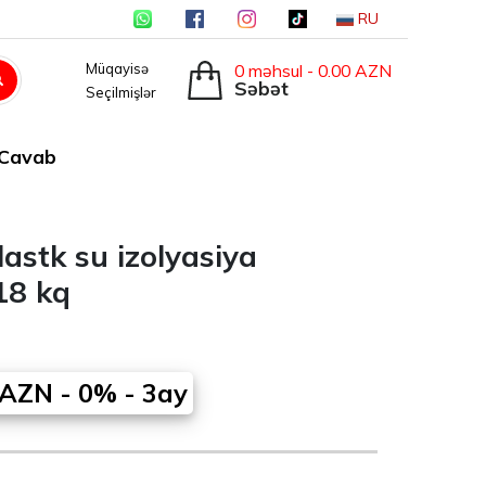
RU
0 məhsul - 0.00 AZN
Müqayisə
Səbət
Seçilmişlər
-Cavab
lastk su izolyasiya
18 kq
AZN - 0% - 3ay