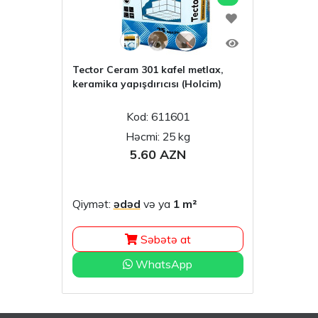
Tector Ceram 301 kafel metlax,
keramika yapışdırıcısı (Holcim)
Kod: 611601
Həcmi: 25 kg
5.60 AZN
Qiymət:
ədəd
və ya
1 m²
Səbətə at
WhatsApp