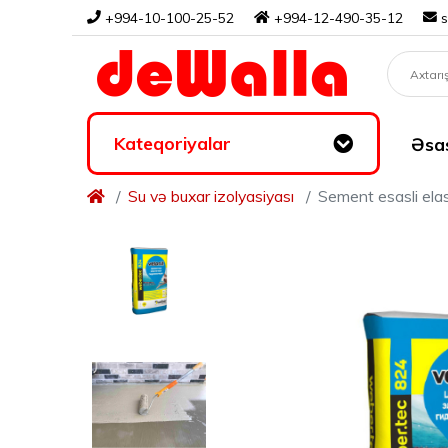
+994-10-100-25-52
+994-12-490-35-12
Kateqoriyalar
Əsas
Su və buxar izolyasiyası
Sement esasli ela