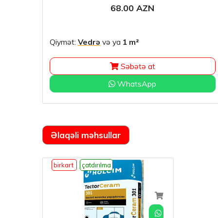
68.00 AZN
Qiymət:
Vedrə
və ya
1 m²
Səbətə at
WhatsApp
Əlaqəli məhsullar
birkart
çatdırılma