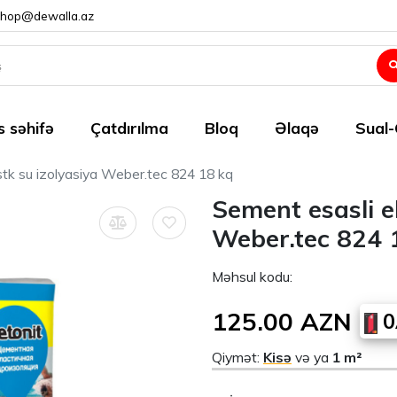
shop@dewalla.az
 səhifə
Çatdırılma
Bloq
Əlaqə
Sual
stk su izolyasiya Weber.tec 824 18 kq
Sement esasli e
Weber.tec 824 
Məhsul kodu:
125.00 AZN
0
Qiymət:
Kisə
və ya
1 m²