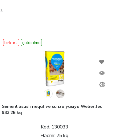
ı.
birkart
çatdırılma
birka
Sement əsaslı neqative su izolyasiya Weber.tec
Webe
933 25 kq
Kod: 130033
Həcmi: 25 kq