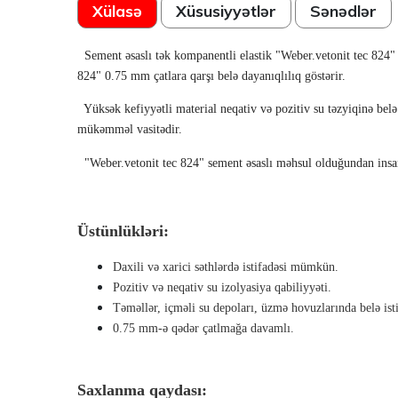
Xülasə
Xüsusiyyətlər
Sənədlər
Sement əsaslı tək kompanentli elastik "Weber.vetonit tec 824" u
824" 0.75 mm çatlara qarşı belə dayanıqlılıq göstərir.
Yüksək kefiyyətli material neqativ və pozitiv su təzyiqinə be
mükəmməl vasitədir.
"
Weber.vetonit tec 824" sement əsaslı məhsul olduğundan insan 
Üstünlükləri:
Daxili və xarici səthlərdə istifadəsi mümkün.
Pozitiv və neqativ su izolyasiya qabiliyyəti.
Təməllər, içməli su depoları, üzmə hovuzlarında belə is
0.75 mm-ə qədər çatlmağa davamlı.
Saxlanma qaydası: