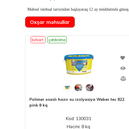
Məhsul istehsal tarixindən başlayaraq 12 ay müddətində günəş 
Oxşar məhsullar
birkart
çatdırılma
Polimer əsaslı hazır su izolyasiya Weber.tec 822
pink 8 kq
Kod: 130031
Həcmi: 8 kq