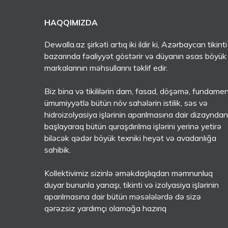
HAQQIMIZDA
Dewalla.az şirkəti artıq iki ildir ki, Azərbaycan tikinti
bazarında fəaliyyət göstərir və düyanın əsas böyük
markalarının məhsullarını təklif edir.
Biz bina və tikililərin dam, fasad, döşəmə, fundame
ümumiyyətlə bütün növ sahələrin istilik, səs və
hidroizolyasiya işlərinin aparılmasına dair dizayndan
başlayaraq bütün quraşdırılma işlərini yerinə yetirə
biləcək qədər böyük texniki heyət və avadanlığa
sahibik.
Kollektivimiz sizinlə əməkdaşlıqdan məmnunluq
duyar bununla yanaşı, tikinti və izolyasiya işlərinin
aparılmasına dair bütün məsələlərdə də sizə
qərəzsiz yardımçı olamağa hazırıq