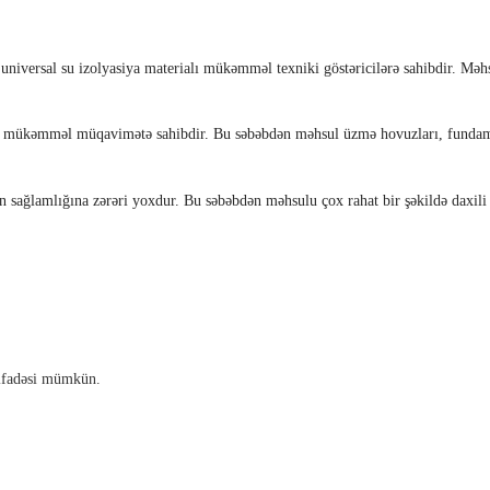
niversal su izolyasiya materialı mükəmməl texniki göstəricilərə sahibdir. Məhs
lə mükəmməl müqavimətə sahibdir. Bu səbəbdən məhsul üzmə hovuzları, fundame
sağlamlığına zərəri yoxdur. Bu səbəbdən məhsulu çox rahat bir şəkildə daxili sə
tifadəsi mümkün.