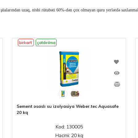
şüalarından uzaq, nisbi rütubəti 60%-dən çox olmayan quru yerlərdə saxlanmal
birkart
çatdırılma
Sement əsaslı su izolyasiya Weber.tec Aquasafe
20 kq
Kod: 130005
Həcmi: 20 kq