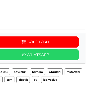
SƏBƏTƏ AT
WHATSAPP
ec 824
hovuzlar
hamam
otaqları
mətbəxlər
ı
tam
elastik
su
izolyasiya