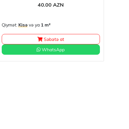
40.00 AZN
Qiymət:
Kisə
və ya
1 m²
Qiymə
Səbətə at
WhatsApp