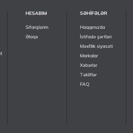
HESABIM
SƏHIFƏLƏR
Sifarişlərim
Haqqımızda
Əlaqə
İstifadə şərtləri
Məxfilik siyasəti
nt
Markalar
Xəbərlər
Təkliflər
FAQ