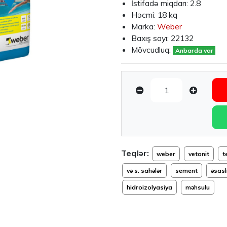
İstifadə miqdarı: 2.8
Həcmi: 18 kq
Marka:
Weber
Baxış sayı:
22132
Mövcudluq:
Anbarda var
Teqlər:
weber
vetonit
t
və s. sahələr
sement
əsasl
hidroizolyasiya
məhsulu