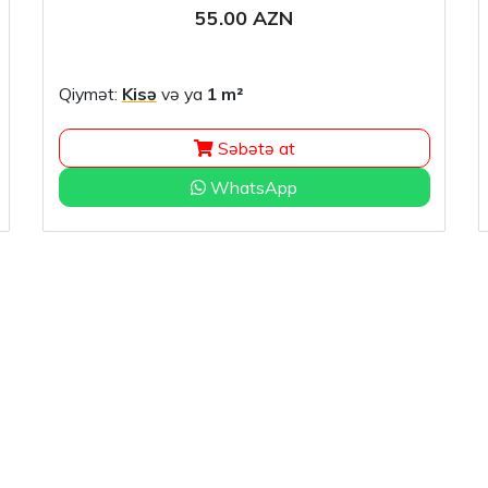
55.00 AZN
Qiymət:
Kisə
və ya
1 m²
Səbətə at
WhatsApp