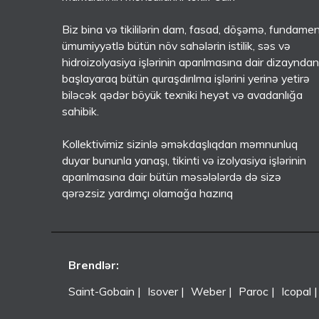
Biz bina və tikililərin dam, fasad, döşəmə, fundame
ümumiyyətlə bütün növ sahələrin istilik, səs və
hidroizolyasiya işlərinin aparılmasına dair dizayndan
başlayaraq bütün quraşdırılma işlərini yerinə yetirə
biləcək qədər böyük texniki heyət və avadanlığa
sahibik.
Kollektivimiz sizinlə əməkdaşlıqdan məmnunluq
duyar bununla yanaşı, tikinti və izolyasiya işlərinin
aparılmasına dair bütün məsələlərdə də sizə
qərəzsiz yardımçı olamağa hazırıq
Brendlər:
Saint-Gobain
Isover
Weber
Paroc
Icopal