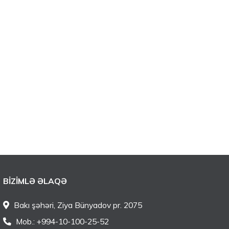
BIZIMLƏ ƏLAQƏ
Bakı şəhəri, Ziya Bünyadov pr. 2075
Mob.: +994-10-100-25-52