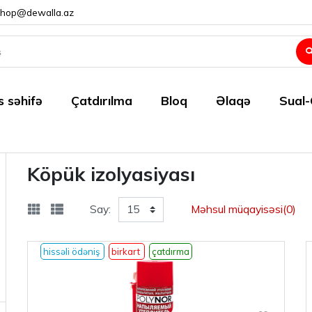
shop@dewalla.az
 səhifə
Çatdırılma
Bloq
Əlaqə
Sual
Köpük izolyasiyası
Say:
Məhsul müqayisəsi(0)
hissəli ödəniş
birkart
çatdırma