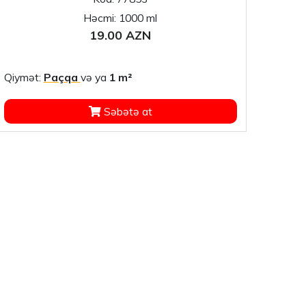
Həcmi: 1000 ml
19.00 AZN
Qiymət:
Paçqa
və ya
1 m²
Səbətə at