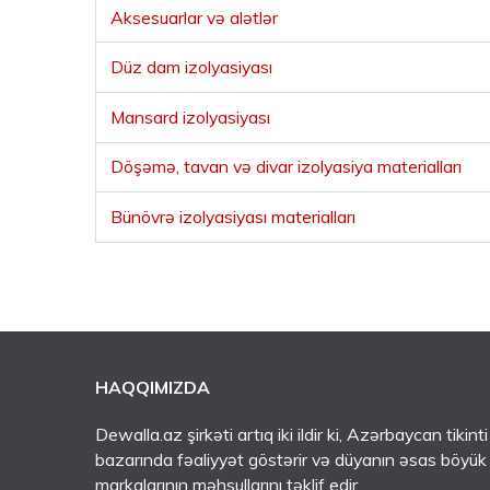
Aksesuarlar və alətlər
Düz dam izolyasiyası
Mansard izolyasiyası
Döşəmə, tavan və divar izolyasiya materialları
Bünövrə izolyasiyası materialları
HAQQIMIZDA
Dewalla.az şirkəti artıq iki ildir ki, Azərbaycan tikinti
bazarında fəaliyyət göstərir və düyanın əsas böyük
markalarının məhsullarını təklif edir.