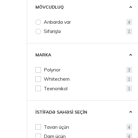
MÖVCUDLUQ
Anbarda var
4
Sifarişlə
1
MARKA
Polynor
3
Whitechem
1
Texnonikol
1
İSTIFADƏ SAHƏSI SEÇIN
Tavan üçün
4
Dam üçün
4