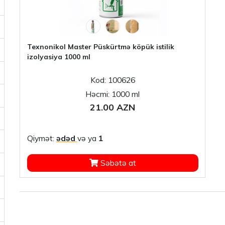
Texnonikol Master Püskürtmə köpük istilik
izolyasiya 1000 ml
Kod: 100626
Həcmi: 1000 ml
21.00 AZN
Qiymət:
ədəd
və ya
1
Səbətə at