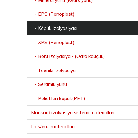
- EPS (Penoplast)
- Köpük izolyasiyası
- XPS (Penoplast)
- Boru izolyasiya - (Qara kauçuk)
- Texniki izolyasiya
- Seramik yunu
- Polietilen köpük(PET)
Mansard izolyasiya sistemi materialları
Döşəmə materialları