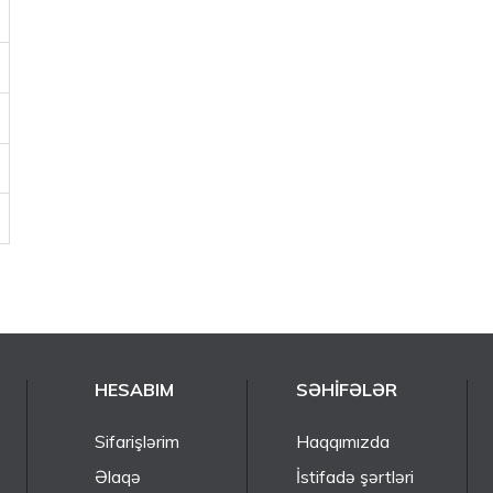
HESABIM
SƏHIFƏLƏR
Sifarişlərim
Haqqımızda
Əlaqə
İstifadə şərtləri