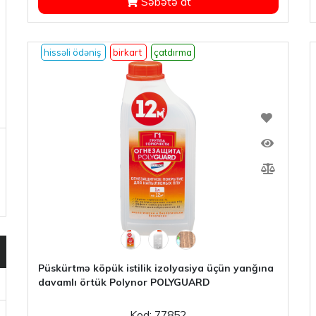
Səbətə at
hissəli ödəniş
birkart
çatdırma
Püskürtmə köpük istilik izolyasiya üçün yanğına
davamlı örtük Polynor POLYGUARD
Kod: 77852