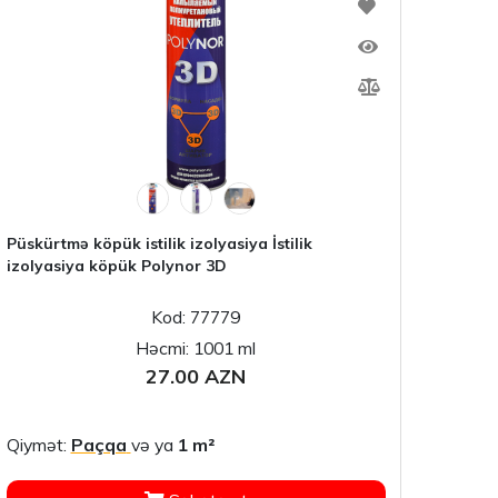
Püskürtmə köpük istilik izolyasiya İstilik
izolyasiya köpük Polynor 3D
Kod: 77779
Həcmi: 1001 ml
27.00 AZN
Qiymət:
Paçqa
və ya
1 m²