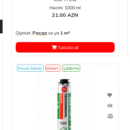
Həcmi: 1000 ml
21.00 AZN
Qiymət:
Paçqa
və ya
1 m²
Səbətə at
hissəli ödəniş
birkart
çatdırma