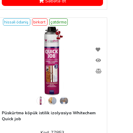
Səbətə at
hissəli ödəniş
birkart
çatdırma
Püskürtmə köpük istilik izolyasiya Whitechem
Quick job
Kod: 77853