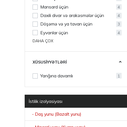
Mansard üçün
4
Daxili divar və arakəsmələr üçün
4
Döşəmə və ya tavan üçün
3
Eyvanlar üçün
4
DAHA ÇOX
XÜSUSIYYƏTLƏRI
Yanğına davamlı
1
İstilik izolyasiyası
- Daş yunu (Bazalt yunu)
- Mineral yunu (Kvars yunu)