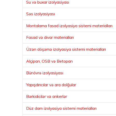
Su və buxar izolyasiyası
Səs izolyasiyası
Montalama fasad izolyasiya sistemi materialları
Fasad və divar materialları
Üzən döşəmə izolyasiya sistemi materialları
Alçipan, OSB və Betopan
Bünövrə izolyasiyası
Yapışdırıcılar və ara dolğular
Bərkidicilər və ankerlər
Düz dam izolyasiya sistemi materialları