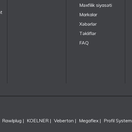
Məxfilik siyasəti
nt
Markalar
Xəbərlər
Təkliflər
FAQ
Rawlplug
KOELNER
Veberton
Megaflex
Profil System