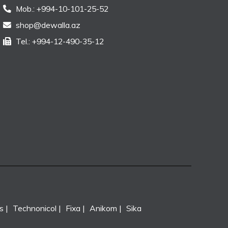
Mob.: +994-10-101-25-52
shop@dewalla.az
Tel.: +994-12-490-35-12
s
Technonicol
Fixa
Anikom
Sika