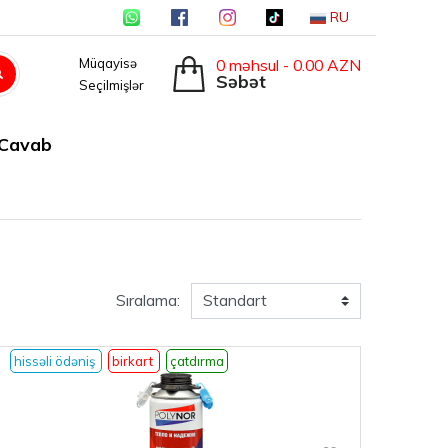
RU
0 məhsul - 0.00 AZN
Müqayisə
Səbət
Seçilmişlər
-Cavab
Sıralama:
hissəli ödəniş
birkart
çatdırma