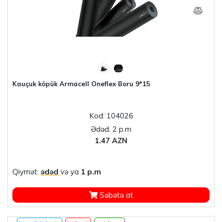
Kauçuk köpük Armacell Oneflex Boru 9*15
Kod: 104026
Ədəd: 2 p.m
1.47 AZN
Qiymət:
ədəd
və ya
1 p.m
Səbətə at