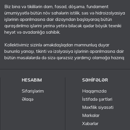
Biz bina və tikililərin dam, fasad, döşəmə, fundament
ümumiyyətlə bütün növ sahələrin istilik, səs və hidroizolyasiya
işlərinin aparılmasına dair dizayndan başlayaraq bütün
quraşdırılma işlərini yerinə yetirə biləcək qədər böyük texniki
heyət və avadanlığa sahibik.
Kollektivimiz sizinlə əməkdaşlıqdan məmnunluq duyar
bununla yanaşı, tikinti və izolyasiya işlərinin aparılmasına dair
bütün məsələlərdə də sizə qərəzsiz yardımçı olamağa hazırıq
HESABIM
SƏHIFƏLƏR
Sifarişlərim
Haqqımızda
Əlaqə
İstifadə şərtləri
Məxfilik siyasəti
Markalar
Xəbərlər