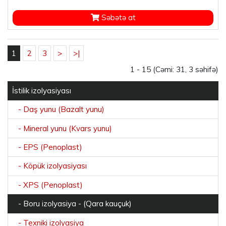
Səbətə at
1
2
3
>
>|
1 - 15 (Cəmi: 31, 3 səhifə)
İstilik izolyasiyası
- Daş yunu (Bazalt yunu)
- Mineral yunu (Kvars yunu)
- EPS (Penoplast)
- Köpük izolyasiyası
- XPS (Penoplast)
- Boru izolyasiya - (Qara kauçuk)
- Texniki izolyasiya