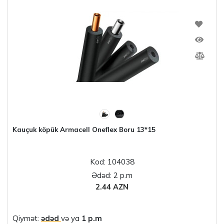
Kauçuk köpük Armacell Oneflex Boru 13*15
Kod: 104038
Ədəd: 2 p.m
2.44 AZN
Qiymət:
ədəd
və ya
1 p.m