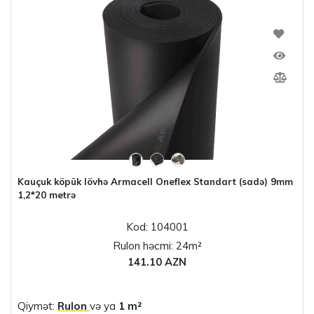
Kauçuk köpük lövhə Armacell Oneflex Standart (sadə) 9mm
1,2*20 metrə
Kod: 104001
Rulon həcmi: 24m²
141.10 AZN
Qiymət:
Rulon
və ya
1 m²