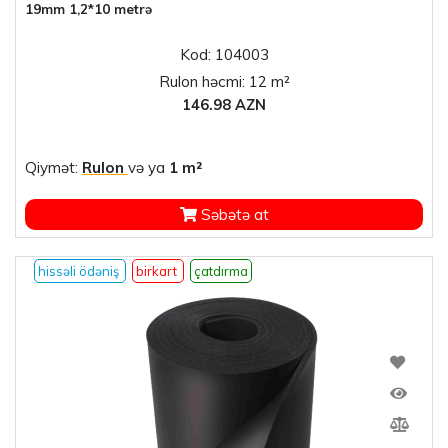
19mm 1,2*10 metrə
Kod: 104003
Rulon həcmi: 12 m²
146.98 AZN
Qiymət:
Rulon
və ya
1 m²
Səbətə at
hissəli ödəniş
birkart
çatdırma