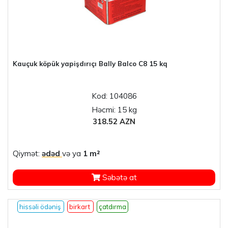
Kauçuk köpük yapişdırıçı Bally Balco C8 15 kq
Kod: 104086
Həcmi: 15 kg
318.52 AZN
Qiymət:
ədəd
və ya
1 m²
Səbətə at
hissəli ödəniş
birkart
çatdırma