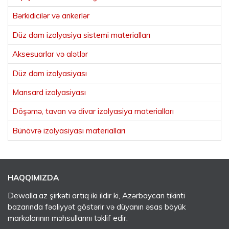
Bərkidicilər və ankerlər
Düz dam izolyasiya sistemi materialları
Aksesuarlar və alətlər
Düz dam izolyasiyası
Mansard izolyasiyası
Döşəmə, tavan və divar izolyasiya materialları
Bünövrə izolyasiyası materialları
HAQQIMIZDA
Dewalla.az şirkəti artıq iki ildir ki, Azərbaycan tikinti
bazarında fəaliyyət göstərir və düyanın əsas böyük
markalarının məhsullarını təklif edir.