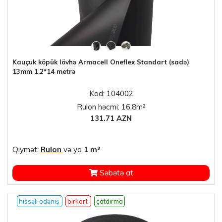
Kauçuk köpük lövhə Armacell Oneflex Standart (sadə)
13mm 1,2*14 metrə
Kod: 104002
Rulon həcmi: 16,8m²
131.71 AZN
Qiymət:
Rulon
və ya
1 m²
Səbətə at
hissəli ödəniş
birkart
çatdırma