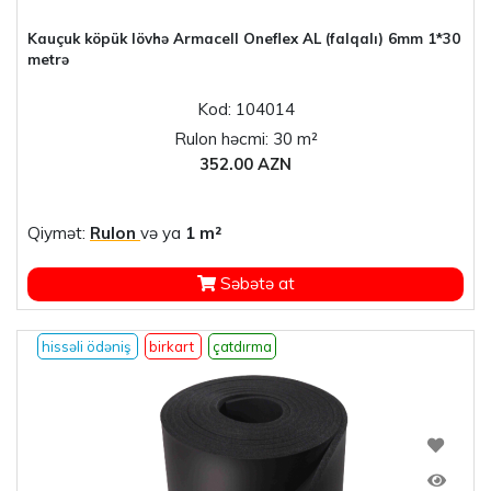
Kauçuk köpük lövhə Armacell Oneflex AL (falqalı) 6mm 1*30
metrə
Kod: 104014
Rulon həcmi: 30 m²
352.00 AZN
Qiymət:
Rulon
və ya
1 m²
Səbətə at
hissəli ödəniş
birkart
çatdırma