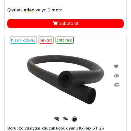
Qiymət:
ədəd
və ya
1 metr
Səbətə at
hissəli ödəniş
birkart
çatdırma
Boru izolyasiyası kauçuk köpük yunu K-Flex ST 25