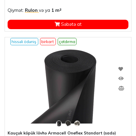
Qiymət:
Rulon
və ya
1 m²
Səbətə at
hissəli ödəniş
birkart
çatdırma
Kauçuk köpük lövhə Armacell Oneflex Standart (sadə)