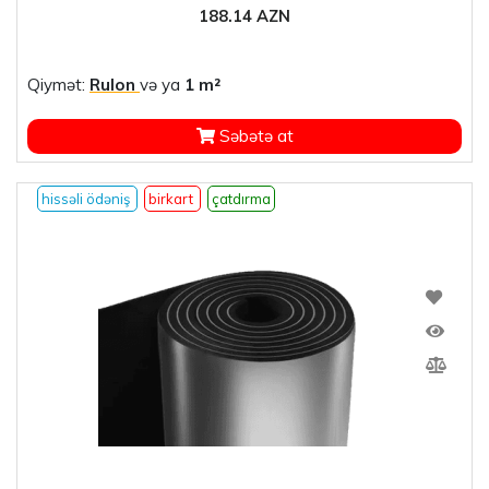
188.14 AZN
Qiymət:
Rulon
və ya
1 m²
Səbətə at
hissəli ödəniş
birkart
çatdırma