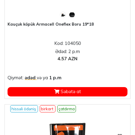
Kauçuk köpük Armacell Oneflex Boru 19*18
Kod: 104050
Ədəd: 2 p.m
4.57 AZN
Qiymət:
ədəd
və ya
1 p.m
Səbətə at
hissəli ödəniş
birkart
çatdırma