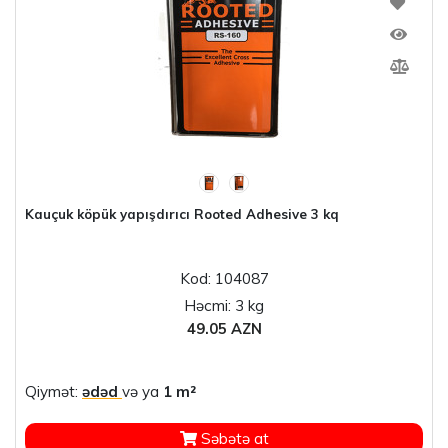
Kauçuk köpük yapışdırıcı Rooted Adhesive 3 kq
Kod: 104087
Həcmi: 3 kg
49.05 AZN
Qiymət:
ədəd
və ya
1 m²
Səbətə at