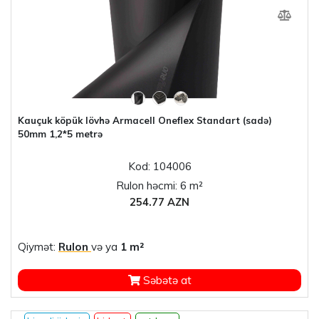
Kauçuk köpük lövhə Armacell Oneflex Standart (sadə)
50mm 1,2*5 metrə
Kod: 104006
Rulon həcmi: 6 m²
254.77 AZN
Qiymət:
Rulon
və ya
1 m²
Səbətə at