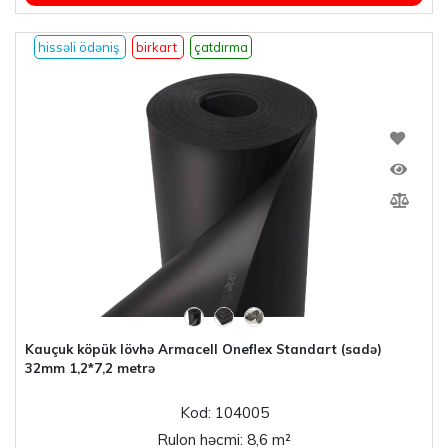
hissəli ödəniş
birkart
çatdırma
Kauçuk köpük lövhə Armacell Oneflex Standart (sadə)
32mm 1,2*7,2 metrə
Kod: 104005
Rulon həcmi: 8,6 m²