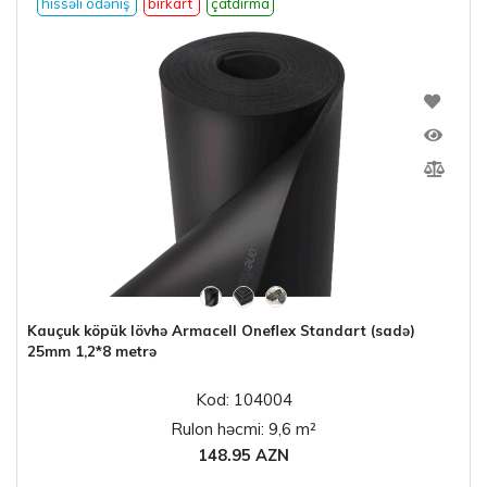
hissəli ödəniş
birkart
çatdırma
Kauçuk köpük lövhə Armacell Oneflex Standart (sadə)
25mm 1,2*8 metrə
Kod: 104004
Rulon həcmi: 9,6 m²
148.95 AZN