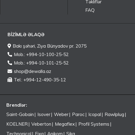
Təkliflər
FAQ
BIZIMLƏ ƏLAQƏ
Bakı şəhəri, Ziya Bünyadov pr. 2075
Mob.: +994-10-100-25-52
Mob.: +994-10-101-25-52
shop@dewalla.az
Tel.: +994-12-490-35-12
Brendlər:
Saint-Gobain
Isover
Weber
Paroc
Icopal
Rawlplug
KOELNER
Veberton
Megaflex
Profil Systems
Technonicol
Fixa
Anikom
Sika