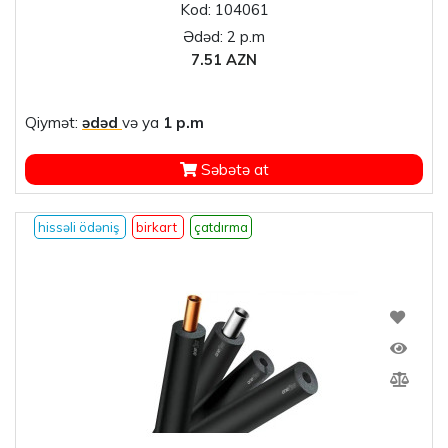
Kod: 104061
Ədəd: 2 p.m
7.51 AZN
Qiymət:
ədəd
və ya
1 p.m
Səbətə at
hissəli ödəniş
birkart
çatdırma