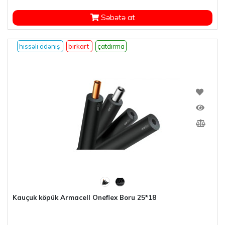
Səbətə at
hissəli ödəniş
birkart
çatdırma
Kauçuk köpük Armacell Oneflex Boru 25*18