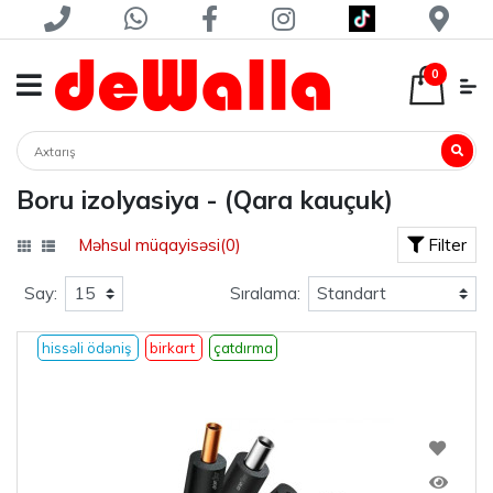
0
Boru izolyasiya - (Qara kauçuk)
Məhsul müqayisəsi(0)
Filter
Say:
Sıralama:
hissəli ödəniş
birkart
çatdırma