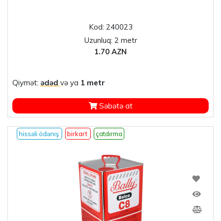
Kod: 240023
Uzunluq: 2 metr
1.70 AZN
Qiymət:
ədəd
və ya
1 metr
Səbətə at
hissəli ödəniş
birkart
çatdırma