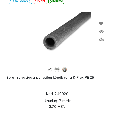
hissəli ödəniş
birkart
çatdırma
Boru izolyasiyası polietilen köpük yunu K-Flex PE 25
Kod: 240020
Uzunluq: 2 metr
0.70 AZN