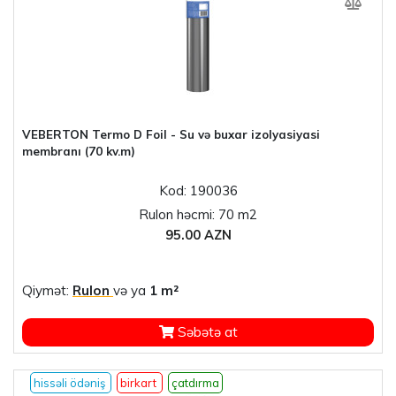
VEBERTON Termo D Foil - Su və buxar izolyasiyasi
membranı (70 kv.m)
Kod: 190036
Rulon həcmi: 70 m2
95.00 AZN
Qiymət:
Rulon
və ya
1 m²
Səbətə at
hissəli ödəniş
birkart
çatdırma