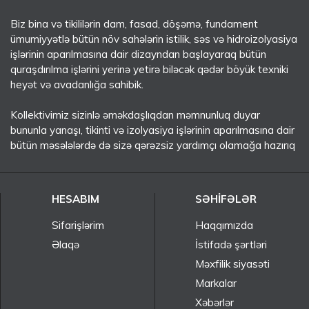
Biz bina və tikililərin dam, fasad, döşəmə, fundament
ümumiyyətlə bütün növ sahələrin istilik, səs və hidroizolyasiya
işlərinin aparılmasına dair dizayndan başlayaraq bütün
quraşdırılma işlərini yerinə yetirə biləcək qədər böyük texniki
heyət və avadanlığa sahibik.
Kollektivimiz sizinlə əməkdaşlıqdan məmnunluq duyar
bununla yanaşı, tikinti və izolyasiya işlərinin aparılmasına dair
bütün məsələlərdə də sizə qərəzsiz yardımçı olamağa hazırıq
HESABIM
SƏHIFƏLƏR
Sifarişlərim
Haqqımızda
Əlaqə
İstifadə şərtləri
Məxfilik siyasəti
Markalar
Xəbərlər