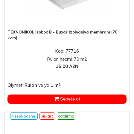
TEXNONİKOL İsobox B - Buxar izolyasiya membranı (70
kv.m)
Kod: 77716
Rulon həcmi: 70 m2
35.00 AZN
Qiymət:
Rulon
və ya
1 m²
Səbətə at
hissəli ödəniş
birkart
çatdırma