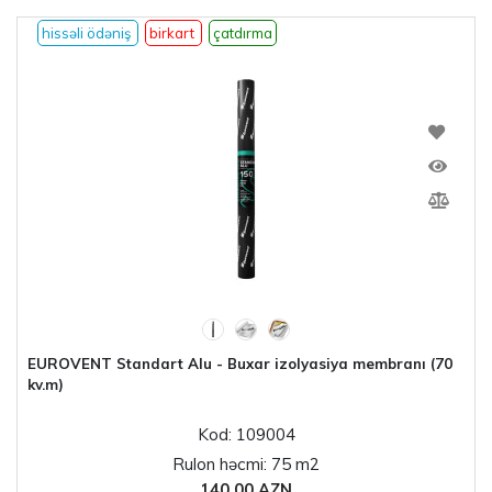
hissəli ödəniş
birkart
çatdırma
EUROVENT Standart Alu - Buxar izolyasiya membranı (70
kv.m)
Kod: 109004
Rulon həcmi: 75 m2
140.00 AZN