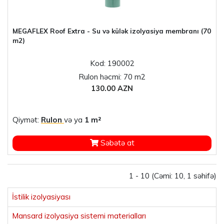
MEGAFLEX Roof Extra - Su və külək izolyasiya membranı (70
m2)
Kod: 190002
Rulon həcmi: 70 m2
130.00 AZN
Qiymət:
Rulon
və ya
1 m²
Səbətə at
1 - 10 (Cəmi: 10, 1 səhifə)
İstilik izolyasiyası
Mansard izolyasiya sistemi materialları