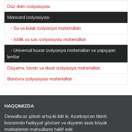
Düz dam izolyasiyası
Mansard izolyasiyası
- Su və külək izolyasiya materialları
- İstilik və səs izolyasiyası materialları
- Universal buxar izolyasiya materialları və yapışqan
lentlər
Döşəmə, tavan və divar izolyasiya materialları
Bünövrə izolyasiyası materialları
HAQQIMIZDA
Dewalla.az şirkəti artıq iki ildir ki, Azərbaycan tikinti
bazarında fəaliyyət göstərir və düyanın əsas böyük
markalarının məhsullarını təklif edir.