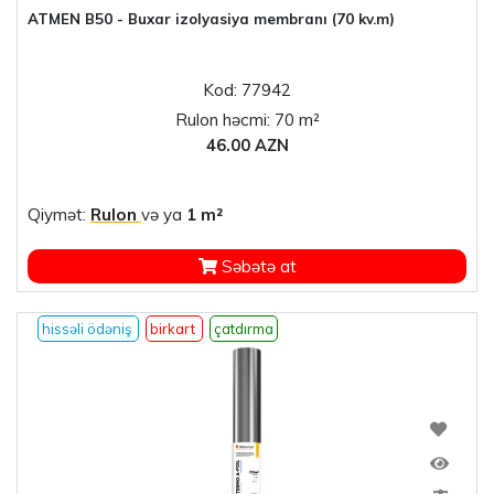
ATMEN B50 - Buxar izolyasiya membranı (70 kv.m)
Kod: 77942
Rulon həcmi: 70 m²
46.00 AZN
Qiymət:
Rulon
və ya
1 m²
Səbətə at
hissəli ödəniş
birkart
çatdırma