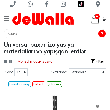
0
Universal buxar izolyasiya
materialları və yapışqan lentlər
Məhsul müqayisəsi(0)
Filter
Say:
Sıralama:
hissəli ödəniş
birkart
çatdırma