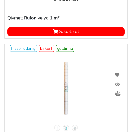
Qiymət:
Rulon
və ya
1 m²
Səbətə at
hissəli ödəniş
birkart
çatdırma