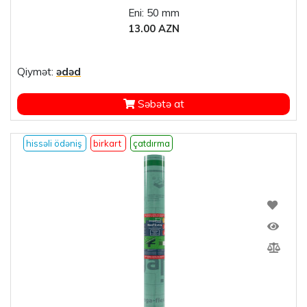
Eni: 50 mm
13.00 AZN
Qiymət:
ədəd
Səbətə at
hissəli ödəniş
birkart
çatdırma