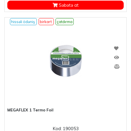
Səbətə at
hissəli ödəniş
birkart
çatdırma
MEGAFLEX 1 Termo Foil
Kod: 190053