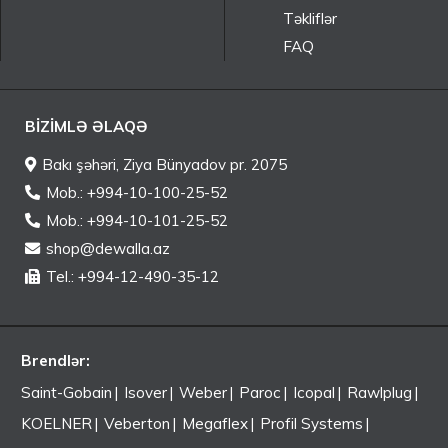
Təkliflər
FAQ
BIZIMLƏ ƏLAQƏ
Bakı şəhəri, Ziya Bünyadov pr. 2075
Mob.: +994-10-100-25-52
Mob.: +994-10-101-25-52
shop@dewalla.az
Tel.: +994-12-490-35-12
Brendlər:
Saint-Gobain
Isover
Weber
Paroc
Icopal
Rawlplug
KOELNER
Veberton
Megaflex
Profil Systems