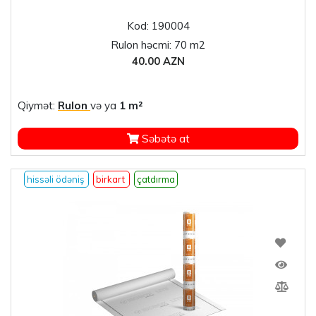
Kod: 190004
Rulon həcmi: 70 m2
40.00 AZN
Qiymət:
Rulon
və ya
1 m²
Səbətə at
hissəli ödəniş
birkart
çatdırma