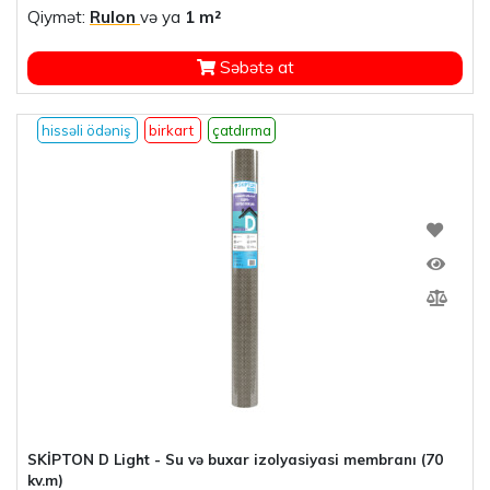
Qiymət:
Rulon
və ya
1 m²
Səbətə at
hissəli ödəniş
birkart
çatdırma
SKİPTON D Light - Su və buxar izolyasiyasi membranı (70
kv.m)