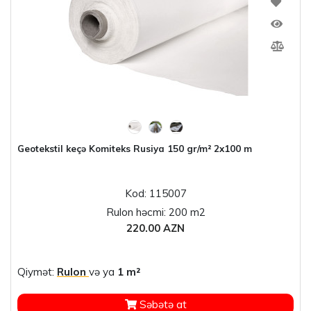
Geotekstil keçə Komiteks Rusiya 150 gr/m² 2x100 m
Kod: 115007
Rulon həcmi: 200 m2
220.00 AZN
Qiymət:
Rulon
və ya
1 m²
Səbətə at