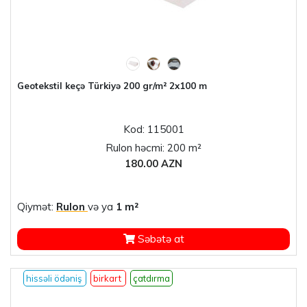
Geotekstil keçə Türkiyə 200 gr/m² 2x100 m
Kod: 115001
Rulon həcmi: 200 m²
180.00 AZN
Qiymət:
Rulon
və ya
1 m²
Səbətə at
hissəli ödəniş
birkart
çatdırma