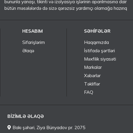
bununla yanaşı, tikinti və izolyasiya işlərinin aparılmasına dair
bütün məsələlərdə də sizə qərəzsiz yardımçı olamağa hazırıq
HESABIM
SƏHIFƏLƏR
Sifarişlərim
Haqqımızda
Əlaqə
İstifadə şərtləri
Məxfilik siyasəti
Markalar
Xəbərlər
Təkliflər
FAQ
BIZIMLƏ ƏLAQƏ
Bakı şəhəri, Ziya Bünyadov pr. 2075