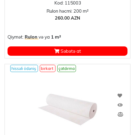
Kod: 115003
Rulon həcmi: 200 m²
260.00 AZN
Qiymət:
Rulon
və ya
1 m²
Səbətə at
hissəli ödəniş
birkart
çatdırma