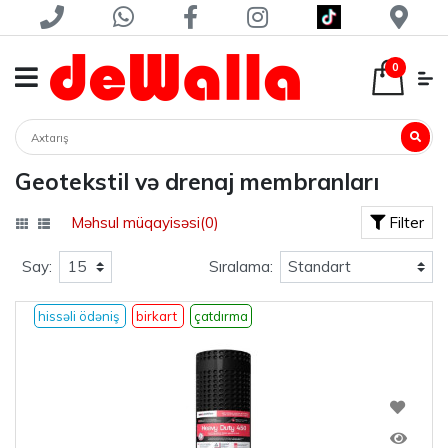
0
Geotekstil və drenaj membranları
Məhsul müqayisəsi(0)
Filter
Say:
Sıralama:
hissəli ödəniş
birkart
çatdırma