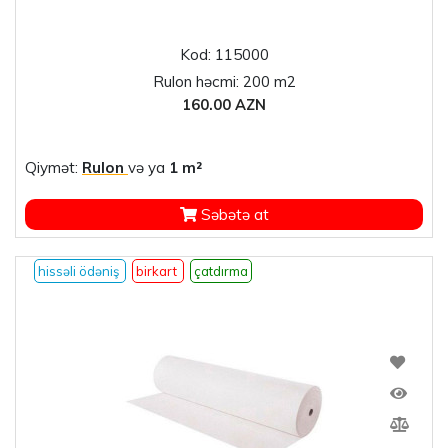
Kod: 115000
Rulon həcmi: 200 m2
160.00 AZN
Qiymət:
Rulon
və ya
1 m²
Səbətə at
hissəli ödəniş
birkart
çatdırma