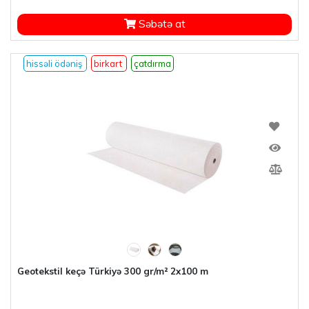
Səbətə at
hissəli ödəniş
birkart
çatdırma
Geotekstil keçə Türkiyə 300 gr/m² 2x100 m