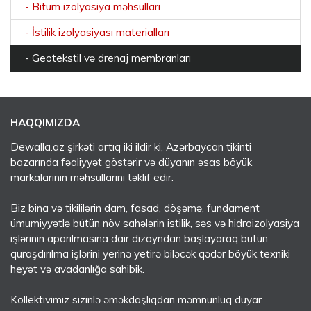
- Bitum izolyasiya məhsulları
- İstilik izolyasiyası materialları
- Geotekstil və drenaj membranları
HAQQIMIZDA
Dewalla.az şirkəti artıq iki ildir ki, Azərbaycan tikinti
bazarında fəaliyyət göstərir və düyanın əsas böyük
markalarının məhsullarını təklif edir.
Biz bina və tikililərin dam, fasad, döşəmə, fundament
ümumiyyətlə bütün növ sahələrin istilik, səs və hidroizolyasiya
işlərinin aparılmasına dair dizayndan başlayaraq bütün
quraşdırılma işlərini yerinə yetirə biləcək qədər böyük texniki
heyət və avadanlığa sahibik.
Kollektivimiz sizinlə əməkdaşlıqdan məmnunluq duyar