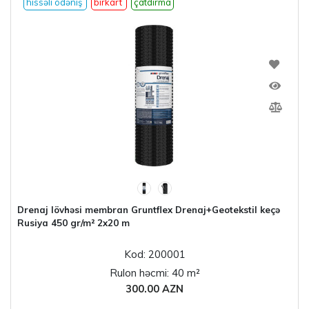
hissəli ödəniş
birkart
çatdırma
Drenaj lövhəsi membran Gruntflex Drenaj+Geotekstil keçə
Rusiya 450 gr/m² 2x20 m
Kod: 200001
Rulon həcmi: 40 m²
300.00 AZN