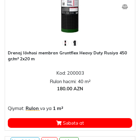
Drenaj lövhəsi membran Gruntflex Heavy Duty Rusiya 450
gr/m² 2x20 m
Kod: 200003
Rulon həcmi: 40 m²
180.00 AZN
Qiymət:
Rulon
və ya
1 m²
Səbətə at