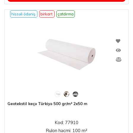
hissəli ödəniş
birkart
çatdırma
Geotekstil keçə Türkiyə 500 gr/m² 2x50 m
Kod: 77910
Rulon həcmi: 100 m²