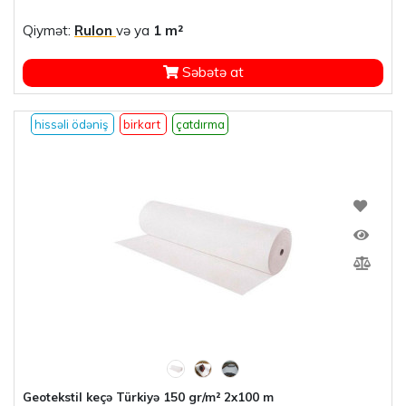
Qiymət:
Rulon
və ya
1 m²
Səbətə at
hissəli ödəniş
birkart
çatdırma
Geotekstil keçə Türkiyə 150 gr/m² 2x100 m