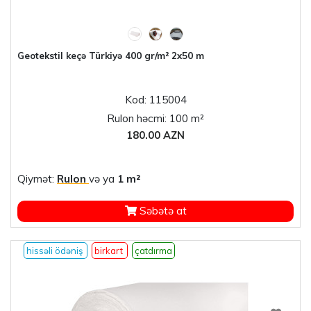
Geotekstil keçə Türkiyə 400 gr/m² 2x50 m
Kod: 115004
Rulon həcmi: 100 m²
180.00 AZN
Qiymət:
Rulon
və ya
1 m²
Səbətə at
hissəli ödəniş
birkart
çatdırma