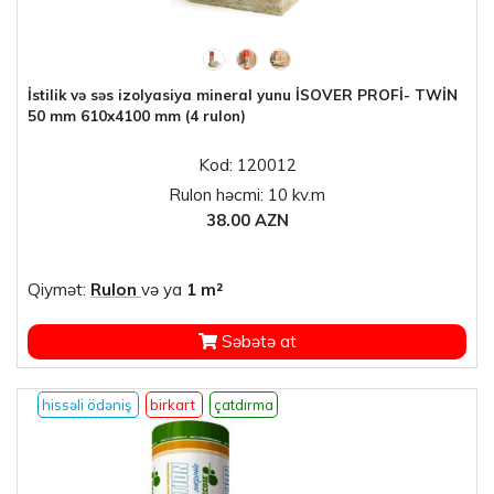
İstilik və səs izolyasiya mineral yunu İSOVER PROFİ- TWİN
50 mm 610x4100 mm (4 rulon)
Kod: 120012
Rulon həcmi: 10 kv.m
38.00 AZN
Qiymət:
Rulon
və ya
1 m²
Səbətə at
hissəli ödəniş
birkart
çatdırma