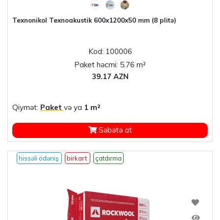
Texnonikol Texnoakustik 600x1200x50 mm (8 plitə)
Kod: 100006
Paket həcmi: 5.76 m²
39.17 AZN
Qiymət:
Paket
və ya
1 m²
Səbətə at
hissəli ödəniş
birkart
çatdırma