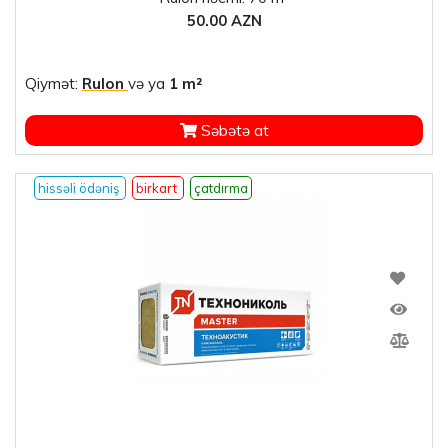
50.00 AZN
Qiymət:
Rulon
və ya
1 m²
Səbətə at
hissəli ödəniş
birkart
çatdırma