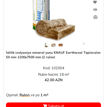
İstilik izolyasiya mineral yunu KNAUF Earthwool Teplorulon
50 mm 1200x7500 mm (2 rulon)
Kod: 102004
Rulon həcmi: 18 m²
42.00 AZN
Qiymət:
Rulon
və ya
1 m²
Səbətə at