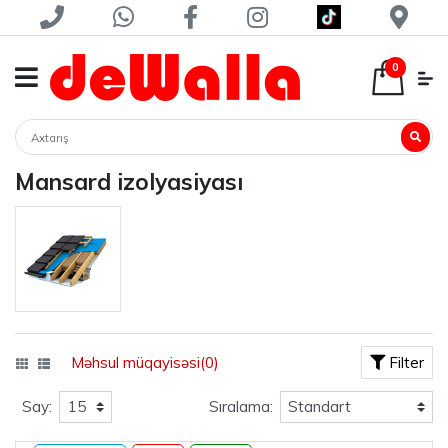
0
Mansard izolyasiyası
Məhsul müqayisəsi(0)
Filter
Say:
Sıralama: