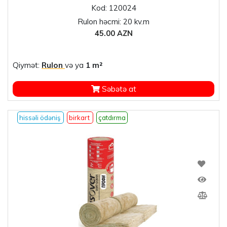
Kod: 120024
Rulon həcmi: 20 kv.m
45.00 AZN
Qiymət:
Rulon
və ya
1 m²
Səbətə at
hissəli ödəniş
birkart
çatdırma