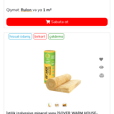
Qiymət:
Rulon
və ya
1 m²
Səbətə at
hissəli ödəniş
birkart
çatdırma
İstilik izolyasiya mineral yunu İSOVER WARM HOUSE-