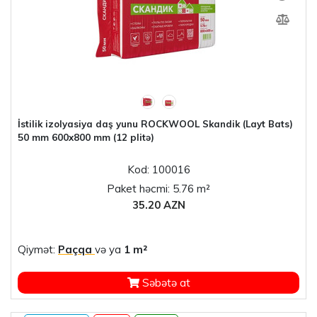
İstilik izolyasiya daş yunu ROCKWOOL Skandik (Layt Bats)
50 mm 600x800 mm (12 plitə)
Kod: 100016
Paket həcmi: 5.76 m²
35.20 AZN
Qiymət:
Paçqa
və ya
1 m²
Səbətə at