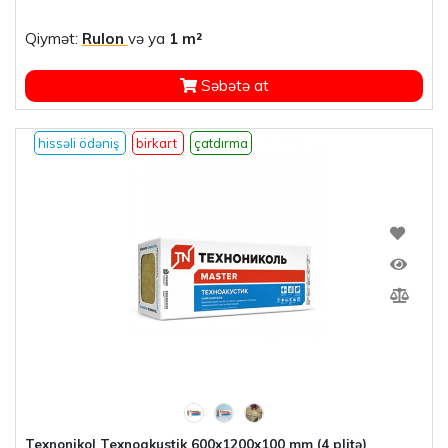
Qiymət:
Rulon
və ya
1 m²
Səbətə at
hissəli ödəniş
birkart
çatdırma
Texnonikol Texnoakustik 600x1200x100 mm (4 plitə)