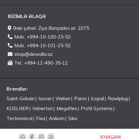
BIZIMLƏ ƏLAQƏ
Bakı şəhəri, Ziya Bünyadov pr. 2075
Mob.: +994-10-100-25-52
Mob.: +994-10-101-25-52
shop@dewalla.az
Tel.: +994-12-490-35-12
Brendlər:
Saint-Gobain
Isover
Weber
Paroc
Icopal
Rawlplug
KOELNER
Veberton
Megaflex
Profil Systems
Technonicol
Fixa
Anikom
Sika
2022 ©
KHAGAN