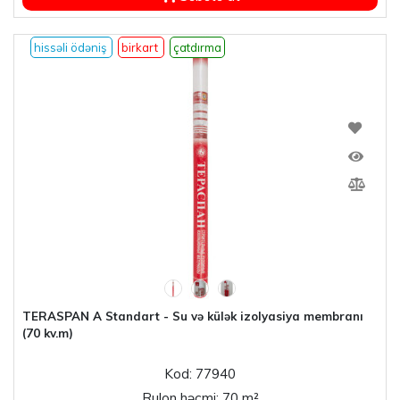
hissəli ödəniş
birkart
çatdırma
TERASPAN A Standart - Su və külək izolyasiya membranı
(70 kv.m)
Kod: 77940
Rulon həcmi: 70 m²