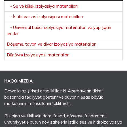
- Su və külək izolyasiya materialları
- İstilik və səs izolyasiyası materialları
- Universal buxar izolyasiya materialları və yapışqan
lentlər
Döşəmə, tavan və divar izolyasiya materialları
Bünövrə izolyasiyası materialları
HAQQIMIZDA
Dewalla.az şirkəti artıq iki ildir ki, Azərbaycan tikinti
bazarında fəaliyyət göstərir və düyanın əsas böyük
markalarının məhsullarını təklif edir.
Biz bina və tikililərin dam, fasad, döşəmə, fundament
ümumiyyətlə bütün növ sahələrin istilik, səs və hidroizolyasiya