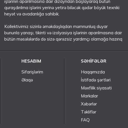
işlərinin aparılmasına dair dizayndan başlayaraq bütün
quraşdırılma işlərini yerinə yetirə biləcək qədər böyük texniki
heyət və avadanlığa sahibik.
Kollektivimiz sizinlə əməkdaşlıqdan məmnunluq duyar
bununla yanaşı, tikinti və izolyasiya işlərinin aparılmasına dair
bütün məsələlərdə də sizə qərəzsiz yardımçı olamağa hazırıq
HESABIM
SƏHIFƏLƏR
Sifarişlərim
Haqqımızda
Əlaqə
İstifadə şərtləri
Məxfilik siyasəti
Markalar
Xəbərlər
Təkliflər
FAQ