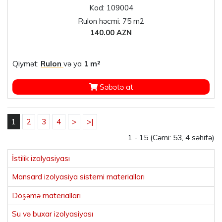
Kod: 109004
Rulon həcmi: 75 m2
140.00 AZN
Qiymət:
Rulon
və ya
1 m²
Səbətə at
1
2
3
4
>
>|
1 - 15 (Cəmi: 53, 4 səhifə)
İstilik izolyasiyası
Mansard izolyasiya sistemi materialları
Döşəmə materialları
Su və buxar izolyasiyası