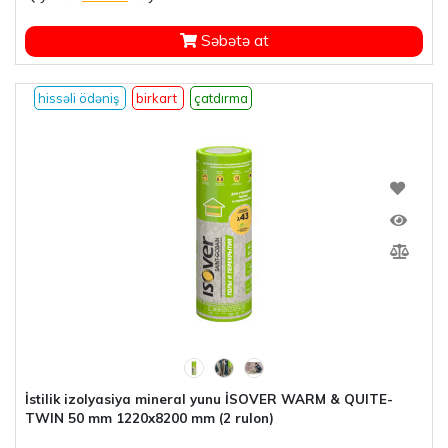
Səbətə at
hissəli ödəniş
birkart
çatdırma
İstilik izolyasiya mineral yunu İSOVER WARM & QUITE-
TWIN 50 mm 1220x8200 mm (2 rulon)