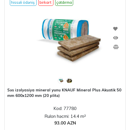
hissəli ödəniş
birkart
çatdırma
Səs izolyasiya mineral yunu KNAUF Mineral Plus Akustik 50
mm 600x1200 mm (20 plitə)
Kod: 77780
Rulon həcmi: 14.4 m²
93.00 AZN