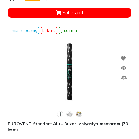
Səbətə at
hissəli ödəniş
birkart
çatdırma
EUROVENT Standart Alu - Buxar izolyasiya membranı (70
kv.m)