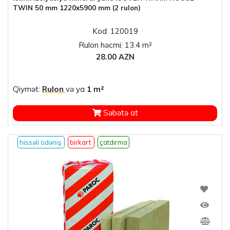
TWIN 50 mm 1220x5900 mm (2 rulon)
Kod: 120019
Rulon həcmi: 13.4 m²
28.00 AZN
Qiymət:
Rulon
və ya
1 m²
Səbətə at
hissəli ödəniş
birkart
çatdırma