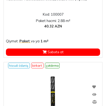
Kod: 100007
Paket həcmi: 2.88 m²
40.32 AZN
Qiymət:
Paket
və ya
1 m²
Səbətə at
hissəli ödəniş
birkart
çatdırma