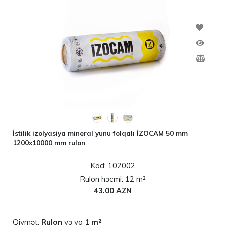
İstilik izolyasiya mineral yunu folqalı İZOCAM 50 mm
1200x10000 mm rulon
Kod: 102002
Rulon həcmi: 12 m²
43.00 AZN
Qiymət:
Rulon
və ya
1 m²