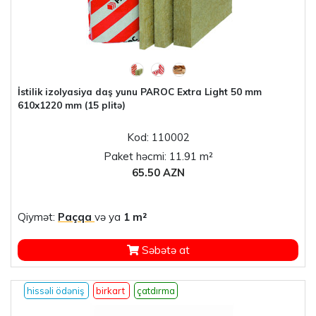
İstilik izolyasiya daş yunu PAROC Extra Light 50 mm
610x1220 mm (15 plitə)
Kod: 110002
Paket həcmi: 11.91 m²
65.50 AZN
Qiymət:
Paçqa
və ya
1 m²
Səbətə at
hissəli ödəniş
birkart
çatdırma