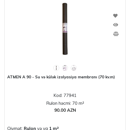
ATMEN A 90 - Su və külək izolyasiya membranı (70 kv.m)
Kod: 77941
Rulon həcmi: 70 m²
90.00 AZN
Qiymət:
Rulon
və ya
1 m²