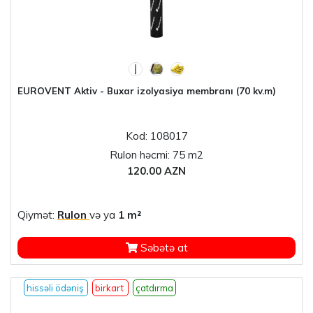
EUROVENT Aktiv - Buxar izolyasiya membranı (70 kv.m)
Kod: 108017
Rulon həcmi: 75 m2
120.00 AZN
Qiymət:
Rulon
və ya
1 m²
Səbətə at
hissəli ödəniş
birkart
çatdırma