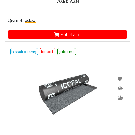
70.50 AZN
Qiymət:
ədəd
Səbətə at
hissəli ödəniş
birkart
çatdırma