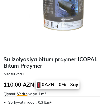
Su izolyasiya bitum praymer ICOPAL
Bitum Praymer
Məhsul kodu:
110.00 AZN
0AZN - 0% - 3ay
Qiymət:
Vedrə
və ya
1 m²
Sərfiyyat miqdarı: 0.3 lt/m²