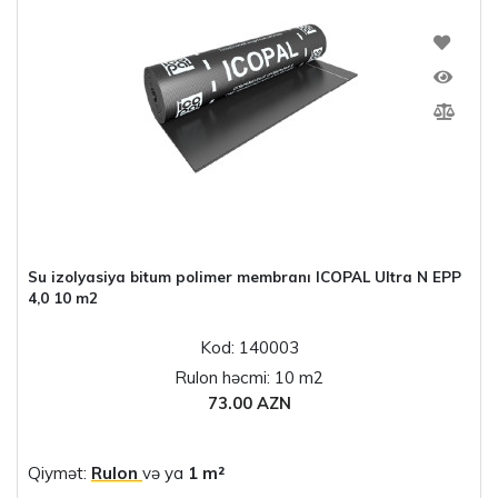
Su izolyasiya bitum polimer membranı ICOPAL Ultra N EPP
4,0 10 m2
Kod: 140003
Rulon həcmi: 10 m2
73.00 AZN
Qiymət:
Rulon
və ya
1 m²