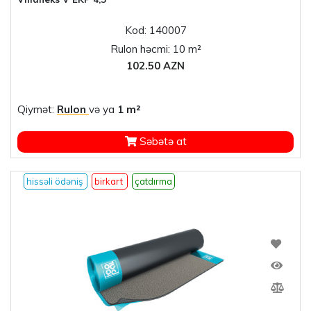
Kod: 140007
Rulon həcmi: 10 m²
102.50 AZN
Qiymət:
Rulon
və ya
1 m²
Səbətə at
hissəli ödəniş
birkart
çatdırma