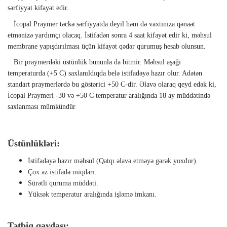
sərfiyyat kifayət edir.
İcopal Praymer təckə sərfiyyatda deyil həm də vaxtınıza qənaət
etmənizə yardımçı olacaq. İstifadən sonra 4 saat kifayət edir ki, məhsul
membrane yapışdırılması üçün kifayət qədər qurumuş hesab olunsun.
Bir praymerdəki üstünlük bununla da bitmir. Məhsul aşağı
temperaturda (+5 C) saxlanıldıqda belə istifadəyə hazır olur. Adətən
standart praymerlərdə bu göstərici +50 C-dir. Əlavə olaraq qeyd edək ki,
İcopal Praymeri -30 və +50 C temperatur aralığında 18 ay müddətində
saxlanması mümkündür
Üstünlükləri:
İstifadəyə hazır məhsul (Qatqı əlavə etməyə gərək yoxdur).
Çox az istifadə miqdarı.
Sürətli quruma müddəti.
Yüksək temperatur aralığında işləmə imkanı.
Tətbiq qaydası: