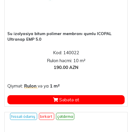
Su izolyasiya bitum polimer membranı qumlu ICOPAL
Ultranap EMP 5.0
Kod: 140022
Rulon həcmi: 10 m²
190.00 AZN
Qiymət:
Rulon
və ya
1 m²
Səbətə at
hissəli ödəniş
birkart
çatdırma