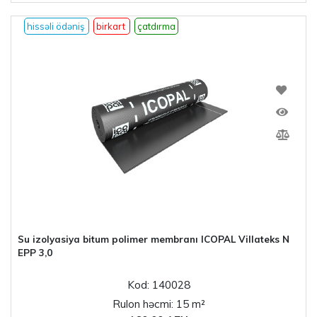
hissəli ödəniş
birkart
çatdırma
Su izolyasiya bitum polimer membranı ICOPAL Villateks N
EPP 3,0
Kod: 140028
Rulon həcmi: 15 m²