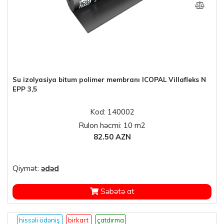
Su izolyasiya bitum polimer membranı ICOPAL Villafleks N
EPP 3,5
Kod: 140002
Rulon həcmi: 10 m2
82.50 AZN
Qiymət:
ədəd
Səbətə at
hissəli ödəniş
birkart
çatdırma