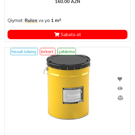
160.00 AZN
Qiymət:
Rulon
və ya
1 m²
Səbətə at
hissəli ödəniş
birkart
çatdırma