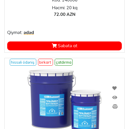
Həcmi: 20 kq
72.00 AZN
Qiymət:
ədəd
Səbətə at
hissəli ödəniş
birkart
çatdırma