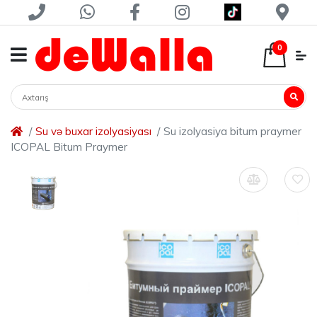
0
Su və buxar izolyasiyası
Su izolyasiya bitum praymer
ICOPAL Bitum Praymer