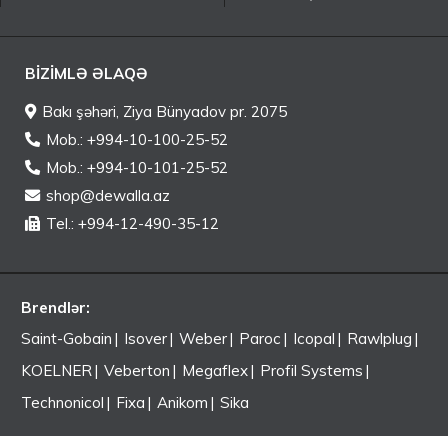
BIZIMLƏ ƏLAQƏ
Bakı şəhəri, Ziya Bünyadov pr. 2075
Mob.: +994-10-100-25-52
Mob.: +994-10-101-25-52
shop@dewalla.az
Tel.: +994-12-490-35-12
Brendlər:
Saint-Gobain
Isover
Weber
Paroc
Icopal
Rawlplug
KOELNER
Veberton
Megaflex
Profil Systems
Technonicol
Fixa
Anikom
Sika