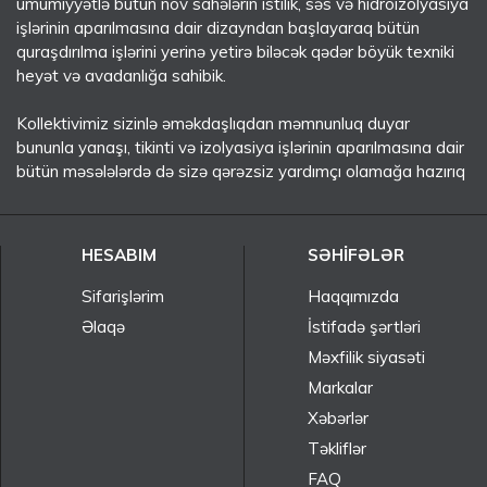
ümumiyyətlə bütün növ sahələrin istilik, səs və hidroizolyasiya
işlərinin aparılmasına dair dizayndan başlayaraq bütün
quraşdırılma işlərini yerinə yetirə biləcək qədər böyük texniki
heyət və avadanlığa sahibik.
Kollektivimiz sizinlə əməkdaşlıqdan məmnunluq duyar
bununla yanaşı, tikinti və izolyasiya işlərinin aparılmasına dair
bütün məsələlərdə də sizə qərəzsiz yardımçı olamağa hazırıq
HESABIM
SƏHIFƏLƏR
Sifarişlərim
Haqqımızda
Əlaqə
İstifadə şərtləri
Məxfilik siyasəti
Markalar
Xəbərlər
Təkliflər
FAQ