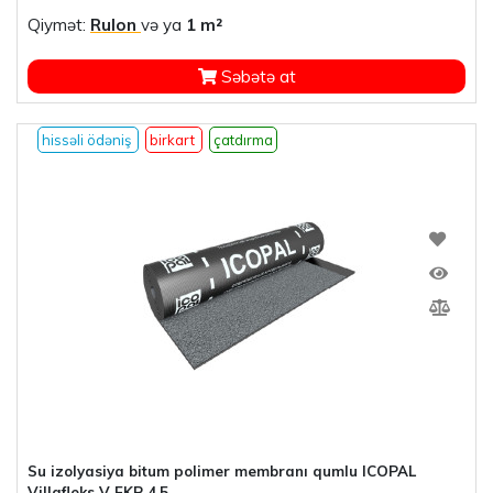
Qiymət:
Rulon
və ya
1 m²
Səbətə at
hissəli ödəniş
birkart
çatdırma
Su izolyasiya bitum polimer membranı qumlu ICOPAL
Villafleks V EKP 4,5