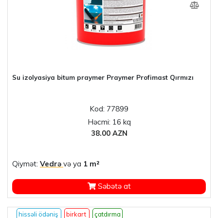
Su izolyasiya bitum praymer Praymer Profimast Qırmızı
Kod: 77899
Həcmi: 16 kq
38.00 AZN
Qiymət:
Vedrə
və ya
1 m²
Səbətə at
hissəli ödəniş
birkart
çatdırma