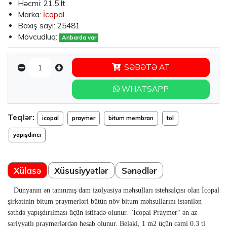
Həcmi: 21.5 lt
Marka:
İcopal
Baxış sayı:
25481
Mövcudluq:
Anbarda var
SƏBƏTƏ AT
WHATSAPP
Teqlər:
icopal
praymer
bitum membran
tol
yapışdırıcı
Xülasə
Xüsusiyyətlər
Sənədlər
Dünyanın ən tanınmış dam izolyasiya məhsulları istehsalçısı olan İcopal
şirkətinin bitum praymerləri bütün növ bitum məhsullarını istənilən
səthdə yapışdırılması üçün istifadə olunur. "
İcopal Praymer" ən az
səriyyatlı praymerlərdən hesab olunur. Beləki, 1 m2 üçün cəmi 0.3 tl