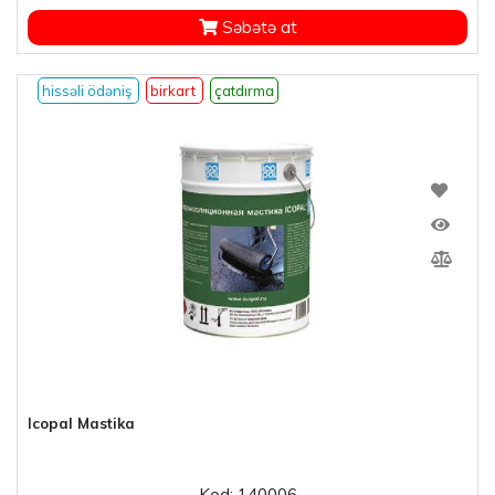
Səbətə at
hissəli ödəniş
birkart
çatdırma
Icopal Mastika
Kod: 140006