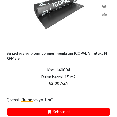
Su izolyasiya bitum polimer membranı ICOPAL Villateks N
XPP 2,5
Kod: 140004
Rulon həcmi: 15 m2
62.00 AZN
Qiymət:
Rulon
və ya
1 m²
Səbətə at