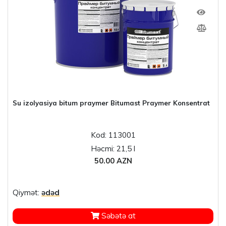
Su izolyasiya bitum praymer Bitumast Praymer Konsentrat
Kod: 113001
Həcmi: 21,5 l
50.00 AZN
Qiymət:
ədəd
Səbətə at