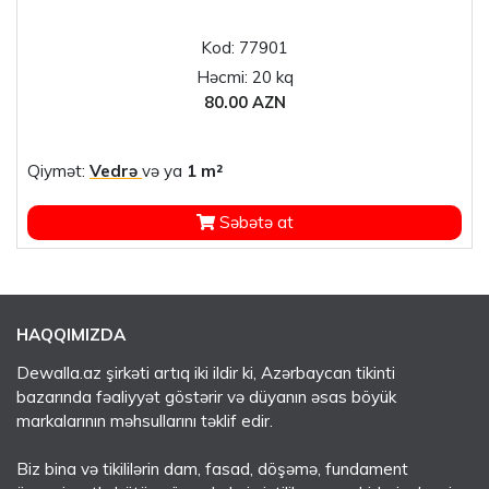
Kod: 77901
Həcmi: 20 kq
80.00 AZN
Qiymət:
Vedrə
və ya
1 m²
Səbətə at
HAQQIMIZDA
Dewalla.az şirkəti artıq iki ildir ki, Azərbaycan tikinti
bazarında fəaliyyət göstərir və düyanın əsas böyük
markalarının məhsullarını təklif edir.
Biz bina və tikililərin dam, fasad, döşəmə, fundament