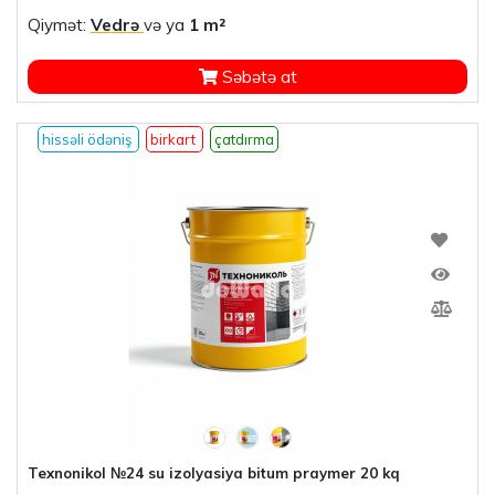
Qiymət:
Vedrə
və ya
1 m²
Səbətə at
hissəli ödəniş
birkart
çatdırma
Texnonikol №24 su izolyasiya bitum praymer 20 kq