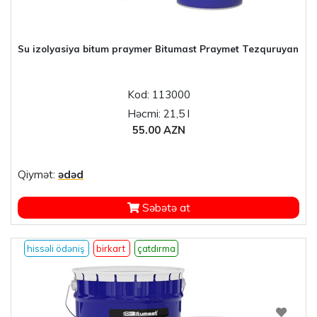
Su izolyasiya bitum praymer Bitumast Praymet Tezquruyan
Kod: 113000
Həcmi: 21,5 l
55.00 AZN
Qiymət:
ədəd
Səbətə at
hissəli ödəniş
birkart
çatdırma