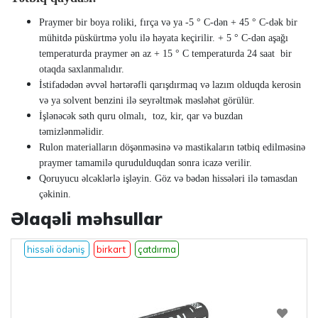
Praymer bir boya roliki, fırça və ya -5 ° C-dən + 45 ° C-dək bir
mühitdə püskürtmə yolu ilə həyata keçirilir. + 5 ° C-dən aşağı
temperaturda praymer ən az + 15 ° C temperaturda 24 saat bir
otaqda saxlanmalıdır.
İstifadədən əvvəl hərtərəfli qarışdırmaq və lazım olduqda kerosin
və ya solvent benzini ilə seyrəltmək məsləhət görülür.
İşlənəcək səth quru olmalı, toz, kir, qar və buzdan
təmizlənməlidir.
Rulon materialların döşənməsinə və mastikaların tətbiq edilməsinə
praymer tamamilə qurudulduqdan sonra icazə verilir.
Qoruyucu əlcəklərlə işləyin. Göz və bədən hissələri ilə təmasdan
çəkinin.
Əlaqəli məhsullar
hissəli ödəniş
birkart
çatdırma