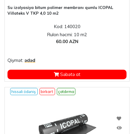
Su izolyasiya bitum polimer membranı qumlu ICOPAL
Villateks V TKP 4,0 10 m2
Kod: 140020
Rulon həcmi: 10 m2
60.00 AZN
Qiymət:
ədəd
Səbətə at
hissəli ödəniş
birkart
çatdırma