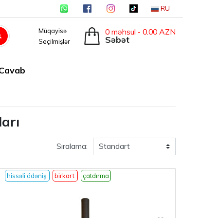
RU
0 məhsul - 0.00 AZN
Müqayisə
Səbət
Seçilmişlər
-Cavab
ları
Sıralama:
hissəli ödəniş
birkart
çatdırma