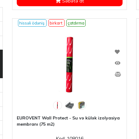
Səbətə at
hissəli ödəniş
birkart
çatdırma
EUROVENT Wall Protect - Su və külək izolyasiya
membranı (75 m2)
Kod: 108016