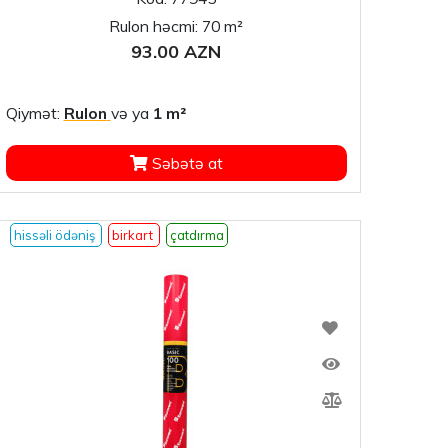
Rulon həcmi: 70 m²
93.00 AZN
Qiymət:
Rulon
və ya
1 m²
Səbətə at
hissəli ödəniş
birkart
çatdırma