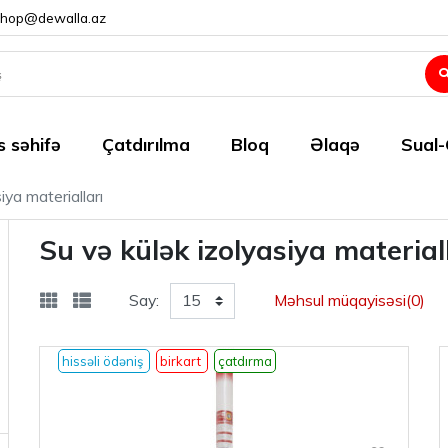
shop@dewalla.az
 səhifə
Çatdırılma
Bloq
Əlaqə
Sual
iya materialları
Su və külək izolyasiya material
Say:
Məhsul müqayisəsi(0)
hissəli ödəniş
birkart
çatdırma