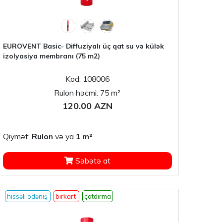
EUROVENT Basic- Diffuziyalı üç qat su və külək
izolyasiya membranı (75 m2)
Kod: 108006
Rulon həcmi: 75 m²
120.00 AZN
Qiymət:
Rulon
və ya
1 m²
Səbətə at
hissəli ödəniş
birkart
çatdırma