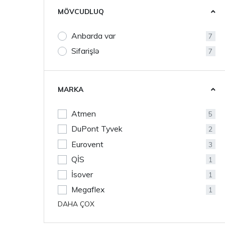
MÖVCUDLUQ
Anbarda var
7
Sifarişlə
7
MARKA
Atmen
5
DuPont Tyvek
2
Eurovent
3
QİS
1
İsover
1
Megaflex
1
DAHA ÇOX