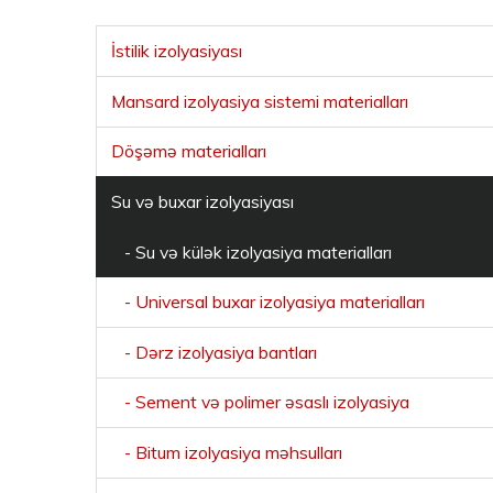
İstilik izolyasiyası
Mansard izolyasiya sistemi materialları
Döşəmə materialları
Su və buxar izolyasiyası
- Su və külək izolyasiya materialları
- Universal buxar izolyasiya materialları
- Dərz izolyasiya bantları
- Sement və polimer əsaslı izolyasiya
- Bitum izolyasiya məhsulları