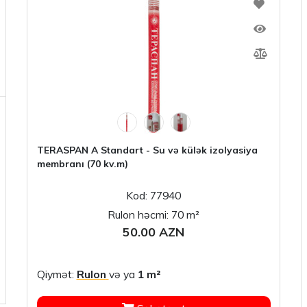
TERASPAN A Standart - Su və külək izolyasiya
membranı (70 kv.m)
Kod: 77940
Rulon həcmi: 70 m²
50.00 AZN
Qiymət:
Rulon
və ya
1 m²