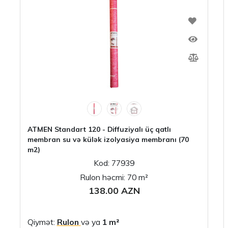
ATMEN Standart 120 - Diffuziyalı üç qatlı
membran su və külək izolyasiya membranı (70
m2)
Kod: 77939
Rulon həcmi: 70 m²
138.00 AZN
Qiymət:
Rulon
və ya
1 m²