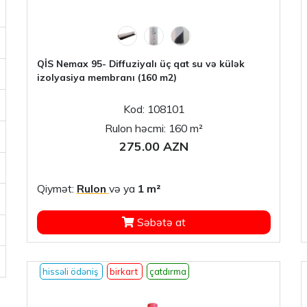
QİS Nemax 95- Diffuziyalı üç qat su və külək
izolyasiya membranı (160 m2)
Kod: 108101
Rulon həcmi: 160 m²
275.00 AZN
Qiymət:
Rulon
və ya
1 m²
Səbətə at
hissəli ödəniş
birkart
çatdırma