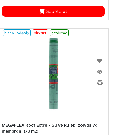
Səbətə at
hissəli ödəniş
birkart
çatdırma
MEGAFLEX Roof Extra - Su və külək izolyasiya
membranı (70 m2)