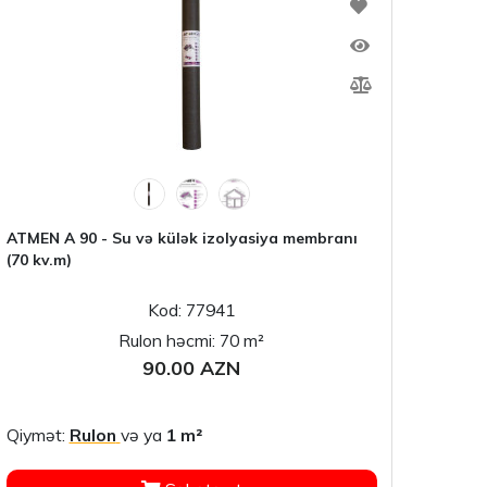
ATMEN A 90 - Su və külək izolyasiya membranı
(70 kv.m)
Kod: 77941
Rulon həcmi: 70 m²
90.00 AZN
Qiymət:
Rulon
və ya
1 m²