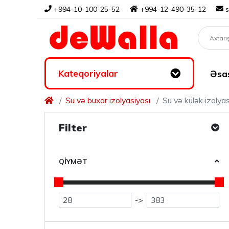
+994-10-100-25-52
+994-12-490-35-12
Kateqoriyalar
Əsas
Su və buxar izolyasiyası
Su və külək izolyas
Filter
QIYMƏT
->