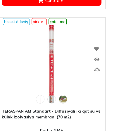
Səbətə at
hissəli ödəniş
birkart
çatdırma
TERASPAN AM Standart - Diffuziyalı iki qat su və
külək izolyasiya membranı (70 m2)
Kod: 77945