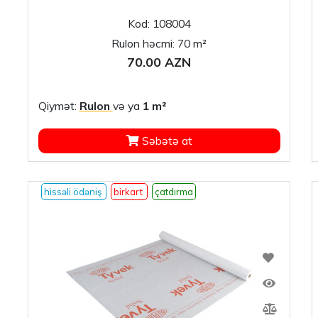
Kod: 108004
Rulon həcmi: 70 m²
70.00 AZN
Qiymət:
Rulon
və ya
1 m²
Səbətə at
hissəli ödəniş
birkart
çatdırma