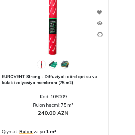
EUROVENT Strong - Diffuziyalı dörd qat su və
külək izolyasiya membranı (75 m2)
Kod: 108009
Rulon həcmi: 75 m²
240.00 AZN
Qiymət:
Rulon
və ya
1 m²