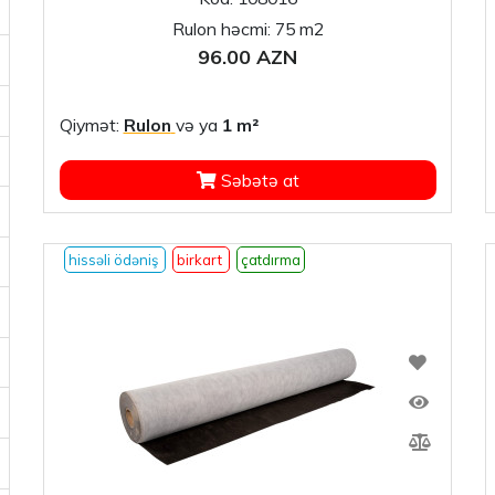
Rulon həcmi: 75 m2
96.00 AZN
Qiymət:
Rulon
və ya
1 m²
Səbətə at
hissəli ödəniş
birkart
çatdırma