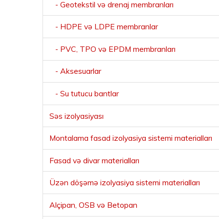
- Geotekstil və drenaj membranları
- HDPE və LDPE membranlar
- PVC, TPO və EPDM membranları
- Aksesuarlar
- Su tutucu bantlar
Səs izolyasiyası
Montalama fasad izolyasiya sistemi materialları
Fasad və divar materialları
Üzən döşəmə izolyasiya sistemi materialları
Alçipan, OSB və Betopan