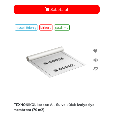
Səbətə at
hissəli ödəniş
birkart
çatdırma
TEXNONİKOL İsobox A - Su və külək izolyasiya
membranı (70 m2)