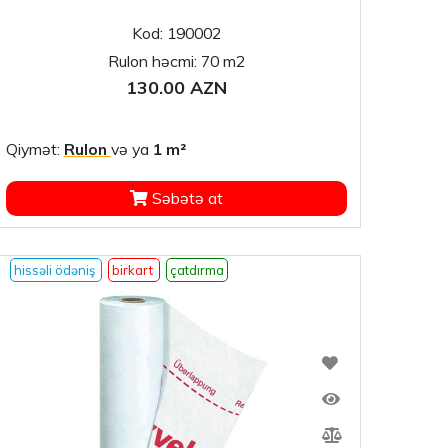
Kod: 190002
Rulon həcmi: 70 m2
130.00 AZN
Qiymət:
Rulon
və ya
1 m²
Səbətə at
hissəli ödəniş
birkart
çatdırma