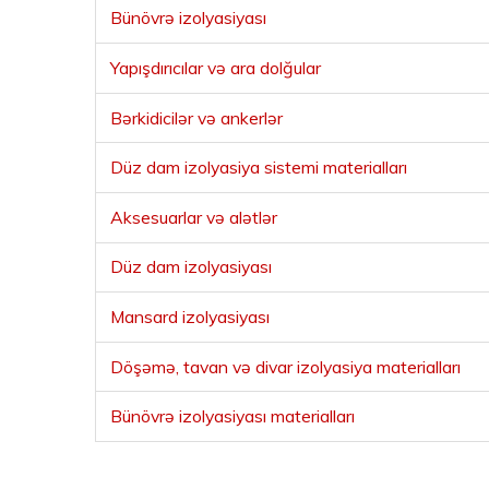
Bünövrə izolyasiyası
Yapışdırıcılar və ara dolğular
Bərkidicilər və ankerlər
Düz dam izolyasiya sistemi materialları
Aksesuarlar və alətlər
Düz dam izolyasiyası
Mansard izolyasiyası
Döşəmə, tavan və divar izolyasiya materialları
Bünövrə izolyasiyası materialları